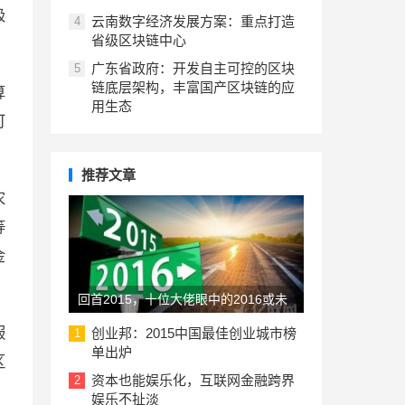
极
云南数字经济发展方案：重点打造
4
省级区块链中心
广东省政府：开发自主可控的区块
5
链底层架构，丰富国产区块链的应
算
用生态
可
推荐文章
农
等
金
回首2015，十位大佬眼中的2016或未
来的创业趋势
服
创业邦：2015中国最佳创业城市榜
1
单出炉
区
资本也能娱乐化，互联网金融跨界
2
娱乐不扯淡