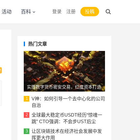
登录
注册
投稿
活动
百科
热门文章
实现数字货币密安交易，红度资本打造
PAP去中心化电子本票系统
V神：如何引导一个去中心化的公司
1
自治
全球最大稳定币USDT经历“惊魂一
2
跳” CTO强调：不会步UST后尘
让区块链技术在经济社会发展中发
3
挥更大作用