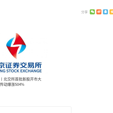
丨北交所首批新股开市大
传动爆涨504%