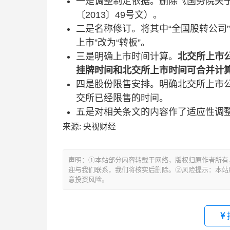
一是调整制定依据。删除《国务院关
〔2013〕49号文）。
二是名称修订。将其中“全国股转公司”“
上市”改为“转板”。
三是明确上市时间计算。
北交所上市
挂牌时间和北交所上市时间可合并计
四是股份限售安排。明确北交所上市
交所已经限售的时间。
五是对相关条文的内容作了适应性调
来源: 央视财经
文
章
声明：①本站部分内容转载于网络，版权归原作者所有
导
迎与我们联系，我们将核实后删除。②风险提示：本站所
航
意投资风险。