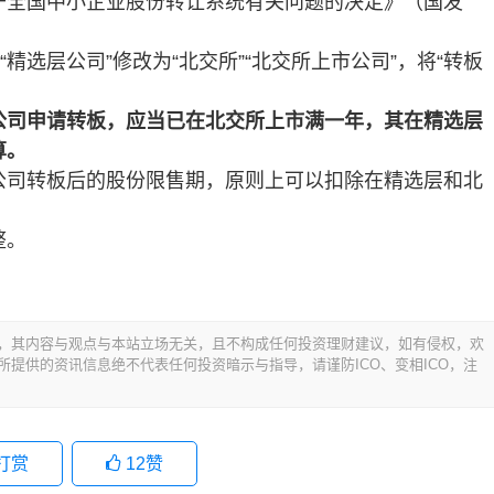
于全国中小企业股份转让系统有关问题的决定》（国发
精选层公司”修改为“北交所”“北交所上市公司”，将“转板
公司申请转板，应当已在北交所上市满一年，其在精选层
算。
公司转板后的股份限售期，原则上可以扣除在精选层和北
整。
，其内容与观点与本站立场无关，且不构成任何投资理财建议，如有侵权，欢
提供的资讯信息绝不代表任何投资暗示与指导，请谨防ICO、变相ICO，注
打赏
12
赞