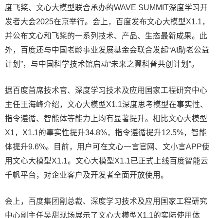
度飞桨、文心大模型联合承办的WAVE SUMMIT深度学习开
发者大会2025在京举行。会上，百度发布文心大模型X1.1，
并公布文心和飞桨的一系列技术、产品、生态最新成果。此
外，百度还与中国老龄事业发展基金会联合发起“AI助老公益
计划”，与中国科学技术馆启动“未来之翼科普共创计划”。
据百度首席技术官、深度学习技术及应用国家工程研究中心
主任王海峰介绍，文心大模型X1.1深度思考模型在事实性、
指令遵循、智能体等能力上均有显著提升。相比文心大模型
X1，X1.1的事实性提升34.8%，指令遵循提升12.5%，智能
体提升9.6%。目前，用户可在文心一言官网、文小言APP使
用文心大模型X1.1。文心大模型X1.1已正式上线百度智能云
千帆平台，对企业客户及开发者全面开放使用。
会上，百度集团副总裁、深度学习技术及应用国家工程研究
中心副主任吴甜现场展示了文心大模型X1.1的实际使用体