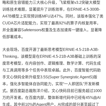
略和原生容错能力三大核心升级，飞桨框架v3.2突破大模型
训练技术难题，显著提升了训练效率，在ERNIE-4.5-300B-
A47B模型上实现预训练MFU达47%。同时，该版本强化了类
CUDA芯片适配能力，实现了最高92%的算子内核复用率，
并全面兼容Safetensors权重及生态加速库一键接入，显著降
低部署成本。
大会现场，百度开源了最新思考模型ERNIE-4.5-21B-A3B-
Thinking，该模型是在ERNIE-4.5-21B-A3B基础上训练的深
度思考模型，在内容创作、逻辑推理、数学计算、代码生成
与工具调用等多个任务中表现卓越。此外，百度智能代码助
手文心快码全新升级至3.5S(Super Synergistic AgentS)版
本，强化多智能体自协同能力，实现“一人即团队”开发新模
式。据百度副总裁陈洋介绍，文心快码目前已服务超过1000
万的开发者。在百度内部，整体新增代码中已经有45%由AI
生成，其中前10%的Agent用户，AI完成的部分甚至超过了