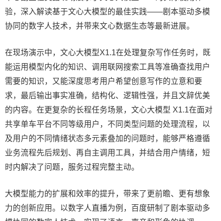
验，深入解读基于文心大模型的最佳实践——剧本驱动多模
协同的数字人技术，并带来文心数据生态等最新进展。
在现场演示中，文心大模型X1.1在处理复杂写作任务时，既
能运用模型内化的知识、调用联网搜索工具等准确查找用户
需要的知识，又能深度思考用户希望创意写作的立意和要
求，最后输出事实准确，结构化、逻辑性强，并且文辞优美
的内容。在更复杂的长程任务场景，文心大模型 X1.1在面对
共享单车平台不同等级用户，不同类型问题的处理流程，以
及用户的不同情绪状态多元素叠加的问题时，能够严格遵循
业务流程先后规划、再自主调用工具，并结合用户情绪，短
时内解决了问题，服务过程完整主动。
大模型能力的扩展和效率的提升，带来了更前瞻、更有想象
力的创新应用。以数字人直播为例，百度研制了剧本驱动多